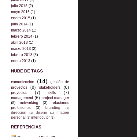
julio 2015
(2)
mayo 2015
(1)
enero 2015
(1)
julio 2014
(1)
marzo 2014
(1)
febrero 2014
(1)
abril 2013
(1)
marzo 2013
(2)
febrero 2013
(3)
enero 2013
(1)
NUBE DE TAGS
(14)
comunicación
gestión de
(8)
(8)
proyectos
stakeholders
(7)
(7)
proyectos
skills
(6)
management
project manager
(5)
networking
(3)
relaciones
profesiones
(3)
branding
(1)
dirección
diseño
imagen
(1)
(1)
personal
interlocutor
(1)
(1)
REFERENCIAS