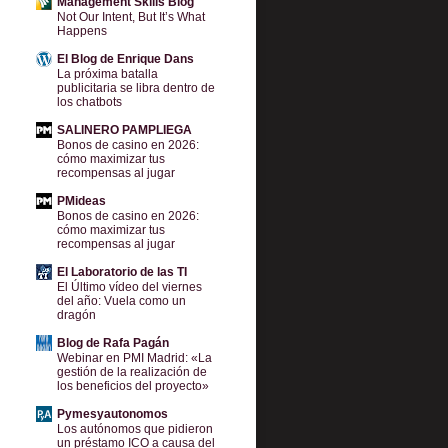
Management Skills Blog
Not Our Intent, But It’s What
Happens
El Blog de Enrique Dans
La próxima batalla
publicitaria se libra dentro de
los chatbots
SALINERO PAMPLIEGA
Bonos de casino en 2026:
cómo maximizar tus
recompensas al jugar
PMideas
Bonos de casino en 2026:
cómo maximizar tus
recompensas al jugar
El Laboratorio de las TI
El Último vídeo del viernes
del año: Vuela como un
dragón
Blog de Rafa Pagán
Webinar en PMI Madrid: «La
gestión de la realización de
los beneficios del proyecto»
Pymesyautonomos
Los autónomos que pidieron
un préstamo ICO a causa del