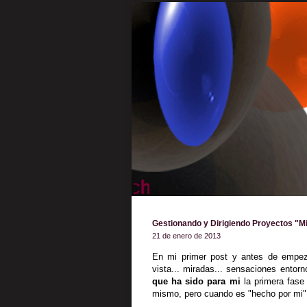
Gestionando y Dirigiendo Proyectos "M
21 de enero de 2013
En mi primer post y antes de empezar
vista... miradas... sensaciones entor
que ha sido para mi
la primera fase
mismo, pero cuando es "hecho por mi"